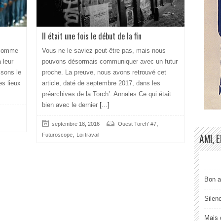
Il était une fois le début de la fin
 comme
Vous ne le saviez peut-être pas, mais nous
 leur
pouvons désormais communiquer avec un futur
isons le
proche. La preuve, nous avons retrouvé cet
es lieux
article, daté de septembre 2017, dans les
préarchives de la Torch’. Annales Ce qui était
bien avec le dernier
[...]
,
septembre 18, 2016
Ouest Torch' #7
,
AMI, 
Futuroscope
Loi travail
Bon a
Silen
Mais 