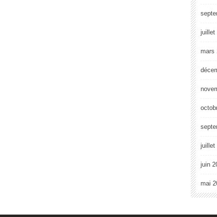
septe
juille
mars 
déce
nove
octob
septe
juille
juin 
mai 2