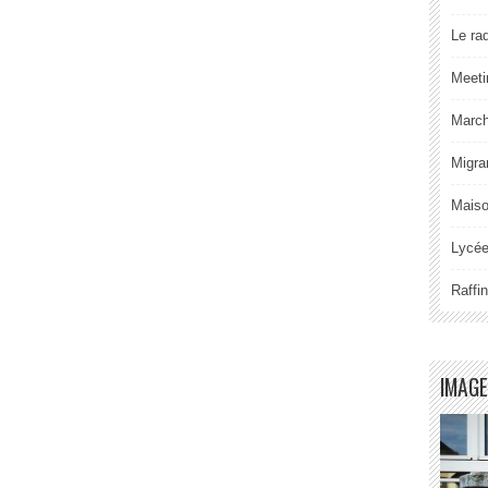
Le ra
Meeti
Marche
Migra
Maiso
Lycée
Raffi
IMAGE