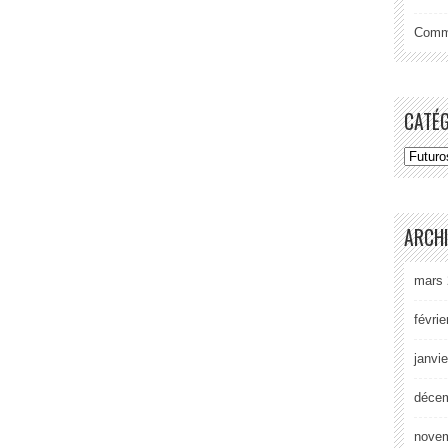
Comme
CATÉ
ARCH
mars 
févrie
janvi
déce
nove