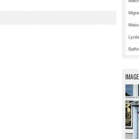
Marche
Migra
Maiso
Lycée
Raffi
IMAGE