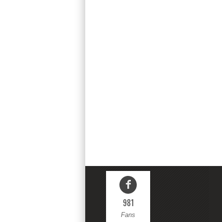
981
Fans