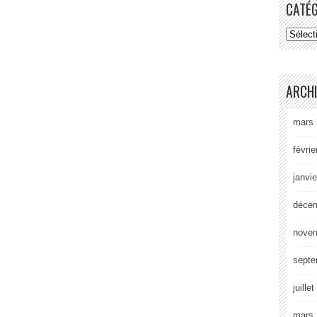
CATÉ
ARCH
mars 
févrie
janvi
déce
nove
septe
juille
mars 