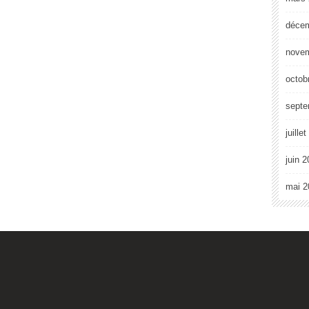
déce
nove
octob
septe
juille
juin 
mai 2