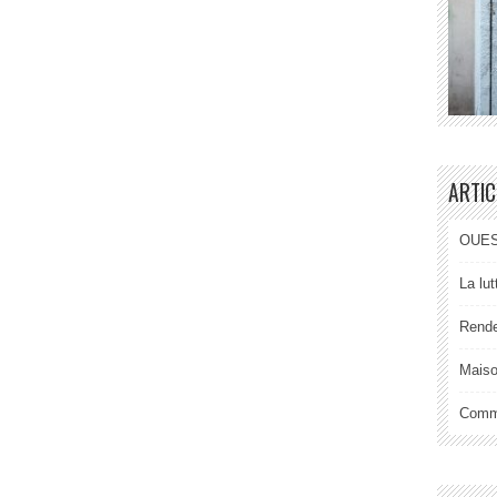
ARTIC
OUEST
La lu
Rende
Maiso
Comme