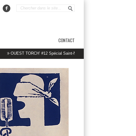
CONTACT
OUEST TORCH’ #12 Spécial Saint-Nazaire
La lutte paie… et continue !