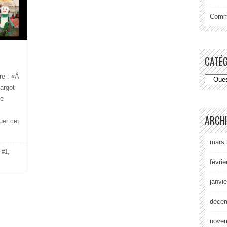
Comme
CATÉ
re : «À
Margot
ne
ARCH
uer cet
mars 
,
 #1
févrie
janvi
déce
nove