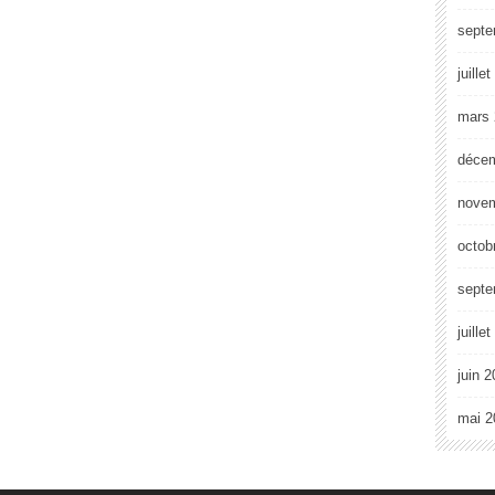
septe
juille
mars 
déce
nove
octob
septe
juille
juin 
mai 2