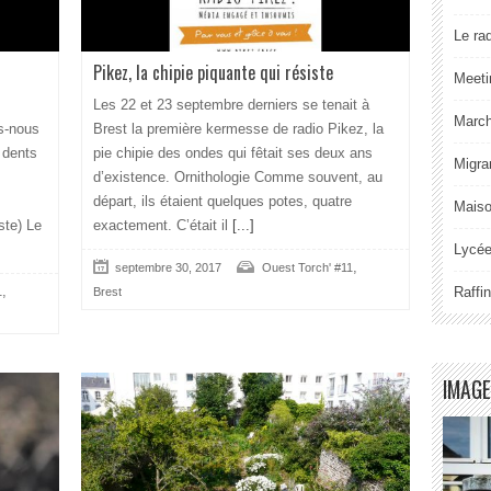
Le ra
Pikez, la chipie piquante qui résiste
Meeti
Les 22 et 23 septembre derniers se tenait à
Marche
ns-nous
Brest la première kermesse de radio Pikez, la
s dents
pie chipie des ondes qui fêtait ses deux ans
Migra
d’existence. Ornithologie Comme souvent, au
départ, ils étaient quelques potes, quatre
Maiso
ste) Le
exactement. C’était il
[...]
Lycée
,
septembre 30, 2017
Ouest Torch' #11
,
Raffi
1
Brest
IMAGE