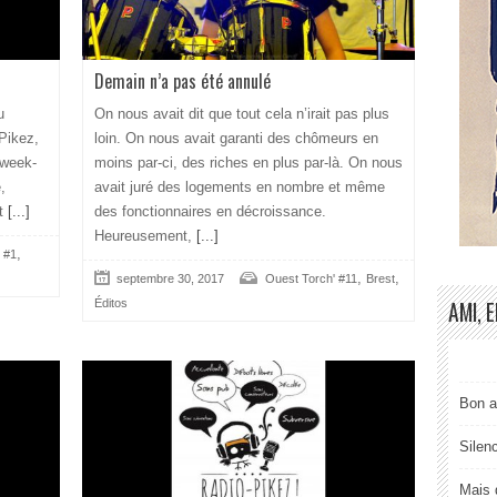
Demain n’a pas été annulé
u
On nous avait dit que tout cela n’irait pas plus
 Pikez,
loin. On nous avait garanti des chômeurs en
 week-
moins par-ci, des riches en plus par-là. On nous
,
avait juré des logements en nombre et même
t
[...]
des fonctionnaires en décroissance.
Heureusement,
[...]
,
 #1
,
,
septembre 30, 2017
Ouest Torch' #11
Brest
AMI, 
Éditos
Bon a
Silen
Mais 