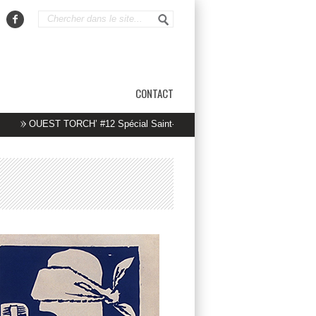
CONTACT
OUEST TORCH’ #12 Spécial Saint-Nazaire
La lutte paie… et continue !