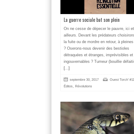
La guerre sociale bat son plein
On ne cesse de dépecer le pauvre, ici et
ailleurs. Devant les prédateurs choisiro
la fuite ou de mordre en retour, à pleine
? Oserons-nous devenir des bestioles
détraquées et étranges, imprévisibles et
ingouvernables ? Tumeur (bouillie défaiti
[...]
septembre 30, 2017
Ouest Torch' #1
,
Éditos
Révolutions